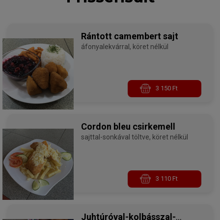
Rántott camembert sajt
áfonyalekvárral, köret nélkül
3 150 Ft
Cordon bleu csirkemell
sajttal-sonkával töltve, köret nélkül
3 110 Ft
Juhtúróval-kolbásszal-