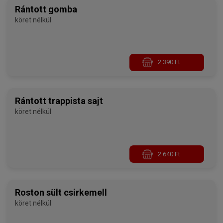
Rántott gomba
köret nélkül
2 390 Ft
Rántott trappista sajt
köret nélkül
2 640 Ft
Roston sült csirkemell
köret nélkül