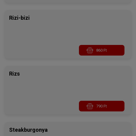
Rizi-bizi
860 Ft
Rizs
790 Ft
Steakburgonya