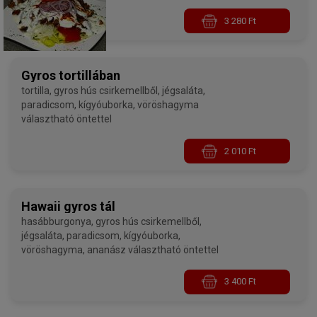
öntettel
3 280 Ft
Gyros tortillában
tortilla, gyros hús csirkemellből, jégsaláta,
paradicsom, kígyóuborka, vöröshagyma
választható öntettel
2 010 Ft
Hawaii gyros tál
hasábburgonya, gyros hús csirkemellből,
jégsaláta, paradicsom, kígyóuborka,
vöröshagyma, ananász választható öntettel
3 400 Ft