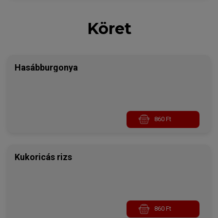
Köret
Hasábburgonya
860 Ft
Kukoricás rizs
860 Ft