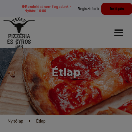
Rendelést nem fogadunk -
Regisztráció
Belépés
Nyitás: 10:00
Étlap
Nyitólap
Étlap