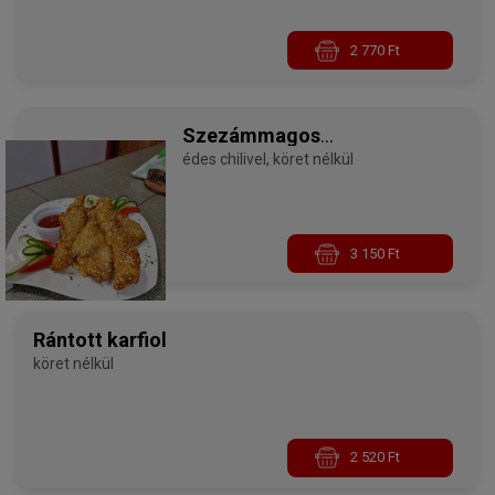
2 770 Ft
Szezámmagos
csirkemellcsíkok
édes chilivel, köret nélkül
3 150 Ft
Rántott karfiol
köret nélkül
2 520 Ft