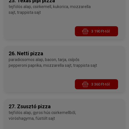
25. Texas pipi pizza
tejfölös alap, csirkemell, kukorica, mozzarella
sajt, trappista sajt
3 190 Ft-tól
26. Netti pizza
paradicsomos alap, bacon, tarja, csípős
pepperoni paprika, mozzarella sajt, trappista sajt
3 360 Ft-tól
27. Zsusztó pizza
tejfölös alap, gyros hús csirkemellből,
vöröshagyma, füstölt sajt