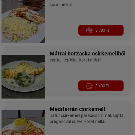
lilahagymával töltött
köret nélkül
csirkemell
3 780 Ft
Mátrai borzaska csirkemellből
sajttal, tejföllel, köret nélkül
3 400 Ft
Mediterrán csirkemell
natúr csirkemell paradicsommal, sajttal,
oreganoval sütve, köret nélkül