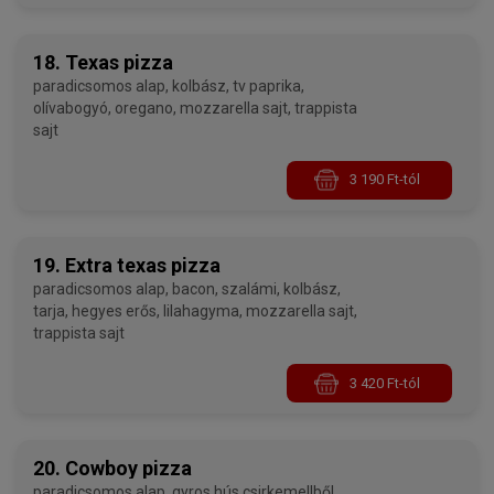
18. Texas pizza
paradicsomos alap, kolbász, tv paprika,
olívabogyó, oregano, mozzarella sajt, trappista
sajt
3 190 Ft-tól
19. Extra texas pizza
paradicsomos alap, bacon, szalámi, kolbász,
tarja, hegyes erős, lilahagyma, mozzarella sajt,
trappista sajt
3 420 Ft-tól
20. Cowboy pizza
paradicsomos alap, gyros hús csirkemellből,