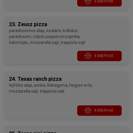
3 050 Ft-tól
23. Zeusz pizza
paradicsomos alap, szalámi, kolbász,
paradicsom, csípős pepperoni paprika,
tükörtojás, mozzarella sajt, trappista sajt
3 640 Ft-tól
24. Texas ranch pizza
tejfölös alap, sonka, lilahagyma, hegyes erős,
mozzarella sajt, trappista sajt
3 050 Ft-tól