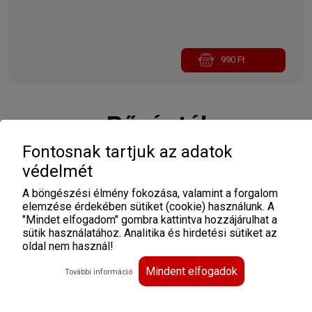
990 Ft
Bőségtál
Fontosnak tartjuk az adatok
védelmét
Extra Texas tál
A böngészési élmény fokozása, valamint a forgalom
2db juhtúróval-kolbásszal töltött csirkemell, 2db
elemzése érdekében sütiket (cookie) használunk. A
rántott sertéskaraj, 2db szezámmagos
"Mindet elfogadom" gombra kattintva hozzájárulhat a
csirkemell, 2db párizsi csirkemellszelet, rizs,
sütik használatához. Analitika és hirdetési sütiket az
hasábburgonya
oldal nem használ!
13 900 Ft
Mindent elfogadok
További információ
Texas retro tál