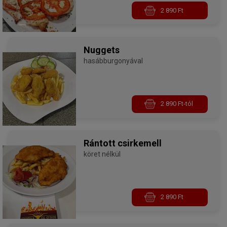
2 890 Ft
Nuggets
hasábburgonyával
2 890 Ft-tól
Rántott csirkemell
köret nélkül
2 890 Ft