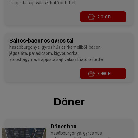
trappista sajt választható öntettel
2 010 Ft
Sajtos-baconos gyros tál
hasábburgonya, gyros hús csirkemellből, bacon,
jégsaláta, paradicsom, kígyóuborka,
vöröshagyma, trappista sajt választható öntettel
3 480 Ft
Döner
Döner box
hasábburgonya, gyros hús