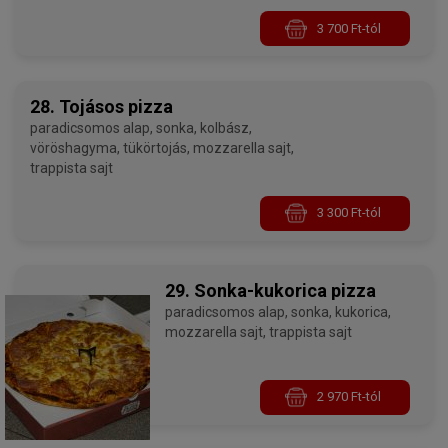
3 700 Ft-tól
28. Tojásos pizza
paradicsomos alap, sonka, kolbász,
vöröshagyma, tükörtojás, mozzarella sajt,
trappista sajt
3 300 Ft-tól
29. Sonka-kukorica pizza
paradicsomos alap, sonka, kukorica,
mozzarella sajt, trappista sajt
2 970 Ft-tól