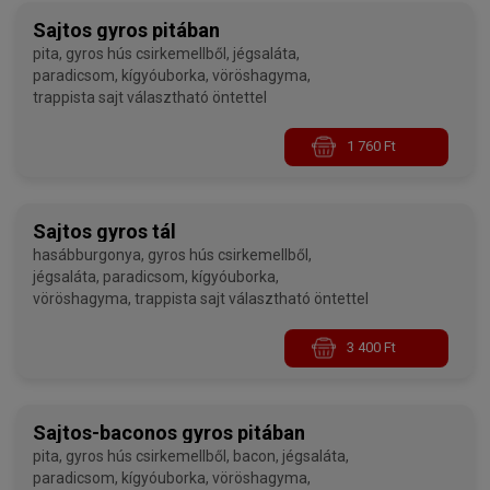
Sajtos gyros pitában
pita, gyros hús csirkemellből, jégsaláta,
paradicsom, kígyóuborka, vöröshagyma,
trappista sajt választható öntettel
1 760 Ft
Sajtos gyros tál
hasábburgonya, gyros hús csirkemellből,
jégsaláta, paradicsom, kígyóuborka,
vöröshagyma, trappista sajt választható öntettel
3 400 Ft
Sajtos-baconos gyros pitában
pita, gyros hús csirkemellből, bacon, jégsaláta,
paradicsom, kígyóuborka, vöröshagyma,