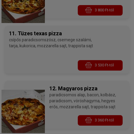
sajt, trappista sajt
3 800 Ft-tól
11. Tüzes texas pizza
csípős paradicsomszósz, csemege szalámi,
tarja, kukorica, mozzarella sajt, trappista sajt
3 530 Ft-tól
12. Magyaros pizza
paradicsomos alap, bacon, kolbász,
paradicsom, vöröshagyma, hegyes
erős, mozzarella sajt, trappista sajt
3 360 Ft-tól