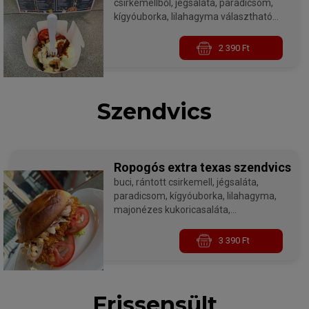
csirkemellből, jégsaláta, paradicsom,
kígyóuborka, lilahagyma választható
öntettel
2 390 Ft
Szendvics
Ropogós extra texas szendvics
buci, rántott csirkemell, jégsaláta,
paradicsom, kígyóuborka, lilahagyma,
majonézes kukoricasaláta,
hamburgerszósz panko morzsás
csirkemellel
3 390 Ft
Frissensült