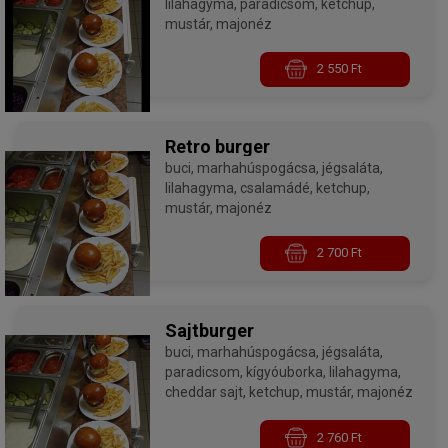
lilahagyma, paradicsom, ketchup,
mustár, majonéz
2 550 Ft
Retro burger
buci, marhahúspogácsa, jégsaláta,
lilahagyma, csalamádé, ketchup,
mustár, majonéz
2 700 Ft
Sajtburger
buci, marhahúspogácsa, jégsaláta,
paradicsom, kígyóuborka, lilahagyma,
cheddar sajt, ketchup, mustár, majonéz
2 760 Ft