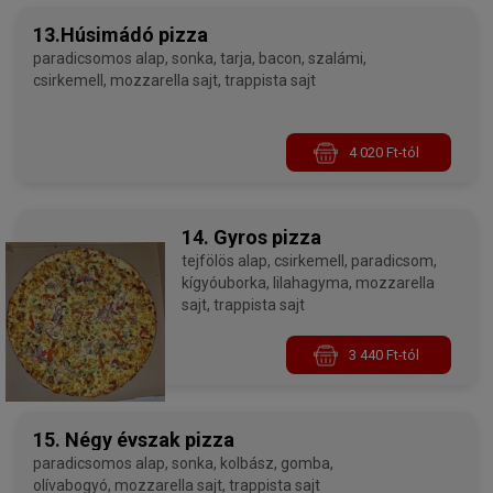
13.Húsimádó pizza
paradicsomos alap, sonka, tarja, bacon, szalámi,
csirkemell, mozzarella sajt, trappista sajt
4 020 Ft-tól
14. Gyros pizza
tejfölös alap, csirkemell, paradicsom,
kígyóuborka, lilahagyma, mozzarella
sajt, trappista sajt
3 440 Ft-tól
15. Négy évszak pizza
paradicsomos alap, sonka, kolbász, gomba,
olívabogyó, mozzarella sajt, trappista sajt