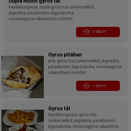
Dupla húsos gyros tál
hasábburgonya, dupla gyros hús csirkemellből,
jégsaláta, paradicsom, kígyóuborka,
vöröshagyma választható öntettel
3 980 Ft
Gyros pitában
pita, gyros hús csirkemellből, jégsaláta,
paradicsom, kígyóuborka, vöröshagyma
választható öntettel
1 630 Ft
Gyros tál
hasábburgonya, gyros hús
csirkemellből, jégsaláta, paradicsom,
kígyóuborka, vöröshagyma választható