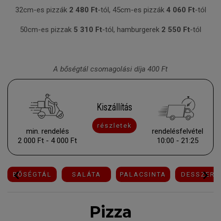
32cm-es pizzák
2 48
0 Ft
-tól, 45cm-es pizzák
4 060 Ft
-tól
50cm-es pizzak
5 310 Ft
-tól, hamburgerek
2 550 Ft
-tól
A bőségtál csomagolási díja 400 Ft
Kiszállítás
részletek
min. rendelés
rendelésfelvétel
2 000 Ft - 4 000 Ft
10:00 - 21:25
BŐSÉGTÁL
SALÁTA
PALACSINTA
DESSZERT
Pizza