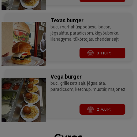
Texas burger
buci, marhahúspogácsa, bacon,
jégsaláta, paradicsom, kígyóuborka,
lilahagyma, tükörtojás, cheddar sajt,
ketchup, mustár, majonéz
3 110 Ft
Vega burger
buci, grillezett sajt, jégsaláta,
paradicsom, ketchup, mustár, majonéz
2 760 Ft