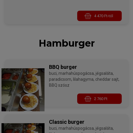
4 470 Ft-tól
Hamburger
BBQ burger
buci, marhahúspogácsa, jégsaláta,
paradicsom, lilahagyma, cheddar sajt,
BBQ szósz
2 760 Ft
Classic burger
buci, marhahúspogácsa, jégsaláta,