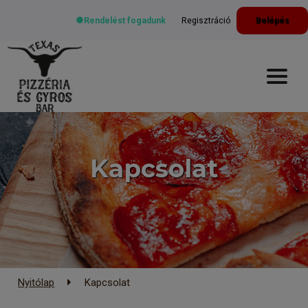
Rendelést fogadunk
Regisztráció
Belépés
Kapcsolat
Nyitólap
Kapcsolat