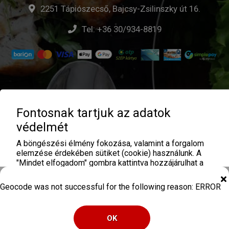
2251 Tápiószecső, Bajcsy-Zsilinszky út 16.
Tel:
+36 30/934-8819
Fontosnak tartjuk az adatok
© Texas Pizzéria és Gyros Bár - 2026 |
ÁSZF
|
védelmét
Adatvédelem
| Üzemeltető:
A böngészési élmény fokozása, valamint a forgalom
elemzése érdekében sütiket (cookie) használunk. A
"Mindet elfogadom" gombra kattintva hozzájárulhat a
sütik használatához. Analitika és hirdetési sütiket az
oldal nem használ!
Geocode was not successful for the following reason: ERROR
Mindent elfogadok
További információ
OK